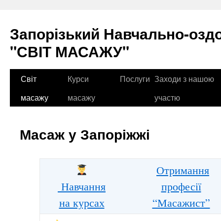
Перейти
до
Запорізький Навчально-озд
вмісту
"СВІТ МАСАЖУ"
Світ
Курси
Послуги
Заходи з нашою
масажу
масажу
участю
Масаж у Запоріжжі
Отримання
Навчання
професії
на курсах
“Масажист”