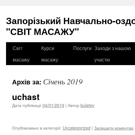
Перейти
до
Запорізький Навчально-озд
вмісту
"СВІТ МАСАЖУ"
Світ
Курси
Послуги
Заходи з нашою
масажу
масажу
участю
Січень 2019
Архів за:
uchast
Дата публікації
04/01/2019
| Автор
bulatev
Опубліковано в категорії:
Uncategorized
|
Залишити коментар