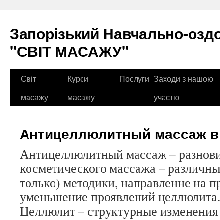
Перейти
до
Запорізький Навчально-озд
вмісту
"СВІТ МАСАЖУ"
Світ
Курси
Послуги
Заходи з нашою
масажу
масажу
участю
Антицеллюлитный массаж в
Антицеллюлитный массаж – разнов
косметического массажа – различны
только) методики, направленне на 
уменьшение проявлений целлюлита.
Целлюлит – структурные изменения