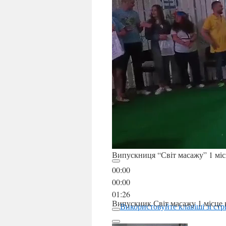
Випускниця “Світ масажу” 1 міс
00:00
00:00
01:26
Випускник Світ масажу 1 місце 
Використовуйте клавіші зі ст