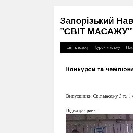
Перейти
до
Запорізький На
вмісту
"СВІТ МАСАЖУ"
Світ масажу
Курси масажу
Пос
Конкурси та чемпіон
Викурсы лечебного массажа в запорожье
Випускники Світ масажу 3 та 1 м
Відеопрогравач