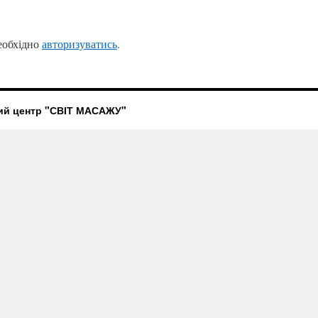
еобхідно
авторизуватись
.
ий центр "СВІТ МАСАЖУ"