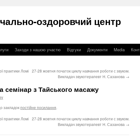
вчально-оздоровчий центр
луги
Заходи з нашою участю
Відгуки
Документи
Media
Конт
ої практики Ломі
27-28 жовтня початок циклу навчання роботи с звуком.
Викладач звукотерапевт Н. Сазанова
→
да семінар з Тайського масажу
ev
до закладок
постійне посилання
.
ої практики Ломі
27-28 жовтня початок циклу навчання роботи с звуком.
Викладач звукотерапевт Н. Сазанова
→