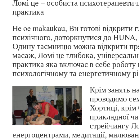
Ломі це – особиста психотерапевтич
практика
He oe makaukau, Ви готові відкрити 
психічного, доторкнутися до HUNA,
Одину таємницю можна відкрити пря
масаж, Ломі це глибока, універсаль
практика яка включає в себе роботу 
психологічному та енергетичному рі
Крім занять н
проводимо сем
Хортиці, крім
прикладної ча
стрейчингу Лом
енергоцентрами, медитації, малюван