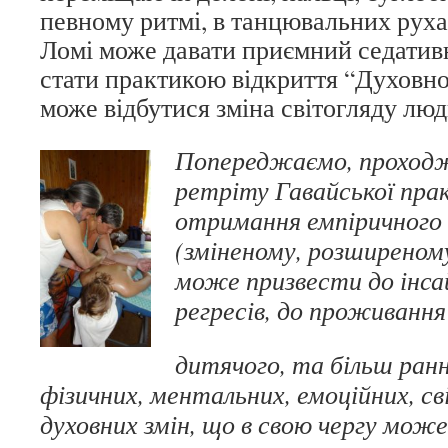
певному ритмі, в танцювальних руха
Ломі може давати приємний седатив
стати практикою відкриття “Духовного
може відбутися зміна світогляду лю
Попереджаємо, проходж
ретріту Гавайської пра
отримання емпіричного 
(зміненому, розширеном
може призвести до інсай
регресів, до проживанн
дитячого, та більш ранн
фізичних, ментальних, емоційних, св
духовних змін, що в свою чергу мож