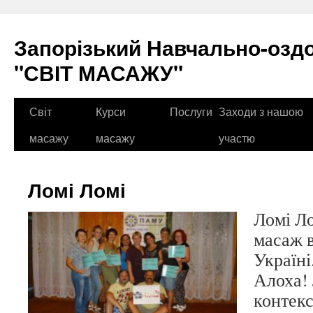
Перейти
до
Запорізький Навчально-озд
вмісту
"СВІТ МАСАЖУ"
Світ
Курси
Послуги
Заходи з нашою
масажу
масажу
участю
Ломі Ломі
Ломі Ло
масаж в
Україні
Алоха! 
контекс