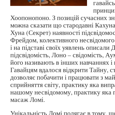
гавайсь
принцип
Хоопонопоно. З позицій сучасних зн
можна сказати що стародавні Кахун
Хуна (Секрет) наявності підсвідомос
Фрейдом, колективного несвідомог
і на підставі своїх уявлень описали 
підсвідомість, Лоно – свідомість, Ау
його називають в інших навчаннях і
Гавайцям вдалося відкрити Тайну, с
дозволяє побачити і працювати з ма
сприйняття світу, практику яка вип
нашому несвідомому, практику яка 
масаж Ломі.
Унікальність Ломі полягає в тому, щ