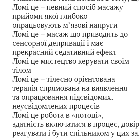
Ломі це – певний спосіб масажу
прийоми якої глибоко
опрацьовують м’язові напруги
Ломі це – масаж що приводить до
сенсорної депривації і має
прекрасний седативний ефект
Ломі це мистецтво керувати своїм
тілом
Ломі це – тілесно орієнтована
терапія спрямована на виявлення
та опрацювання підсвідомих,
неусвідомлених процесів
Ломі це робота в «потоці»,
здатність включатися в процес, довіря
реагувати і бути спільником у цих з