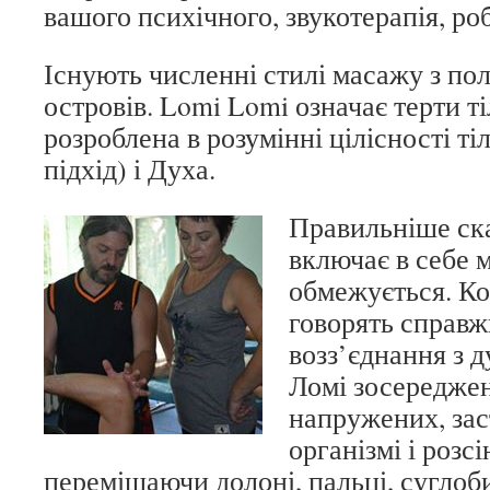
вашого психічного, звукотерапія, р
Існують численні стилі масажу з по
островів. Lomi Lomi означає терти ті
розроблена в розумінні цілісності ті
підхід) і Духа.
Правильніше ска
включає в себе м
обмежується. Ко
говорять справж
возз’єднання з д
Ломі зосередже
напружених, зас
організмі і розсі
переміщаючи долоні, пальці, суглоби